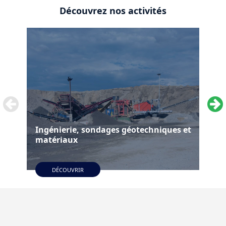
Découvrez nos activités
Ingénierie, sondages géotechniques et
matériaux
Ess
DÉCOUVRIR